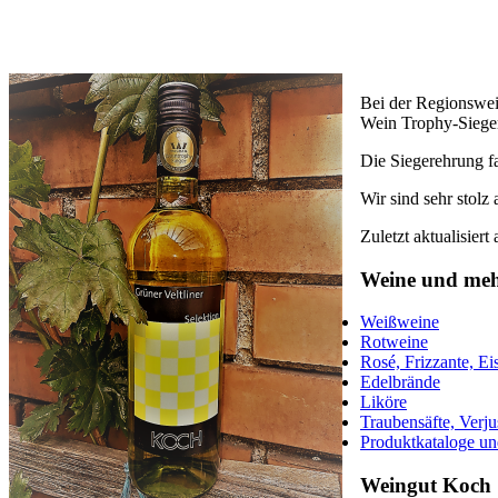
Bei der Regionswei
Wein Trophy-Sieger
Die Siegerehrung f
Wir sind sehr stolz
Zuletzt aktualisier
Weine und me
Weißweine
Rotweine
Rosé, Frizzante, E
Edelbrände
Liköre
Traubensäfte, Verju
Produktkataloge un
Weingut Koch